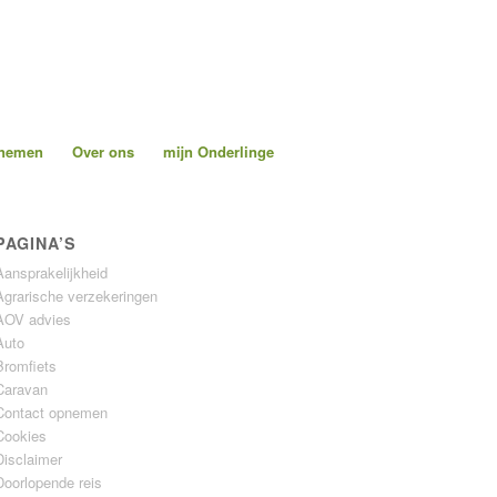
pnemen
Over ons
mijn Onderlinge
PAGINA’S
Aansprakelijkheid
Agrarische verzekeringen
AOV advies
Auto
Bromfiets
Caravan
Contact opnemen
Cookies
Disclaimer
Doorlopende reis