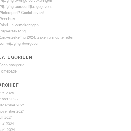
Wijziging overige verzekeringen
Wijziging persoonlijke gegevens
Wintersport? Geniet ervan!
Woonhuis
Zakelijke verzekeringen
Zorgverzekering
Zorgverzekering 2024: zaken om op te letten
Een wijziging doorgeven
CATEGORIEËN
Geen categorie
Homepage
ARCHIEF
mei 2025
maart 2025
december 2024
november 2024
juli 2024
mei 2024
april 2024