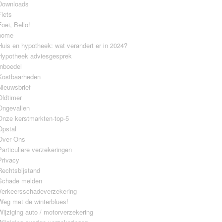
Downloads
Fiets
Foei, Bello!
home
Huis en hypotheek: wat verandert er in 2024?
Hypotheek adviesgesprek
Inboedel
Kostbaarheden
Nieuwsbrief
Oldtimer
Ongevallen
Onze kerstmarkten-top-5
Opstal
Over Ons
Particuliere verzekeringen
Privacy
Rechtsbijstand
Schade melden
Verkeersschadeverzekering
Weg met de winterblues!
Wijziging auto / motorverzekering