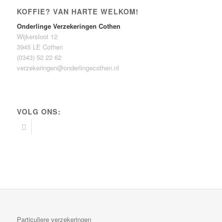
KOFFIE? VAN HARTE WELKOM!
Onderlinge Verzekeringen Cothen
Wijkersloot 12
3945 LE Cothen
(0343) 52 22 62
verzekeringen@onderlingecothen.nl
VOLG ONS:
Particuliere verzekeringen