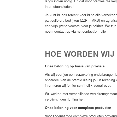
langs indien nodig. En dat voor premies die verg
internetaanbieders!
Je kunt bij ons terecht voor bijna alle verzekeri
particulieren, bedrijven (ZZP – MKB) en agrari
een vrijblijvend voorstel voor je pakket. We zij
neem contact op via het contactformulier.
HOE WORDEN WIJ
Onze beloning op basis van provisie
Als wij voor jou een verzekering onderbrengen 
onderdeel van de premie die bij jou in rekening
informeren wij je hier schriftelijk vooraf over.
Wij werken met verschillende verzekeringsmaat
verplichtingen richting hen.
Onze beloning voor complexe producten
Voor zogenaamde complexe producten ontvange