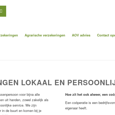
erzekeringen
Agrarische verzekeringen
AOV advies
Contact o
NGEN LOKAAL EN PERSOONLI
ussenpersoon voor bijna alle
Hoe zit het ook alweer, een coö
en uit handen, zowel zakelijk als
Een coöperatie is een bedrijfsvo
onlijke service. We zijn
eigenaar heeft.
 in de buurt en komen bij je