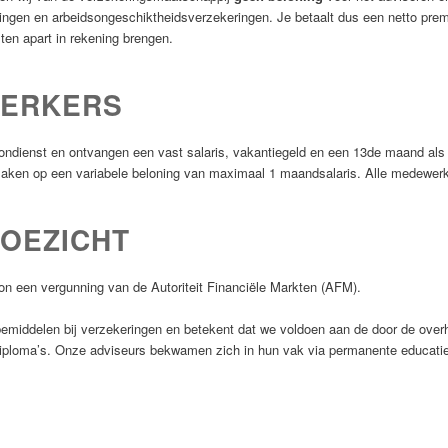
eringen en arbeidsongeschiktheidsverzekeringen. Je betaalt dus een netto pre
ten apart in rekening brengen.
WERKERS
oondienst en ontvangen een vast salaris, vakantiegeld en een 13de maand als de
ken op een variabele beloning van maximaal 1 maandsalaris. Alle medewerk
TOEZICHT
on een vergunning van de Autoriteit Financiële Markten (AFM).
 bemiddelen bij verzekeringen en betekent dat we voldoen aan de door de over
diploma’s. Onze adviseurs bekwamen zich in hun vak via permanente educatie. 