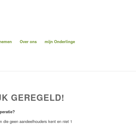
pnemen
Over ons
mijn Onderlinge
JK GEREGELD!
peratie?
rm die geen aandeelhouders kent en niet 1