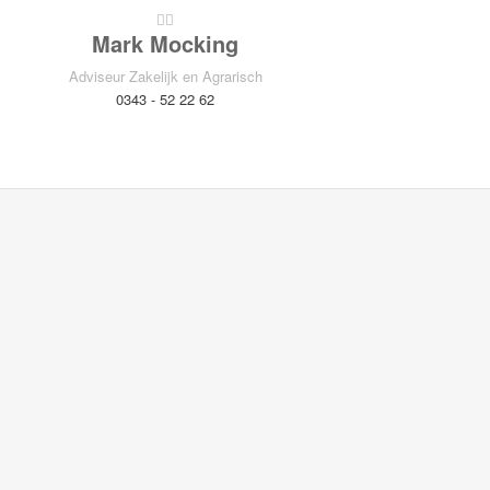
Mark Mocking
Adviseur Zakelijk en Agrarisch
0343 - 52 22 62