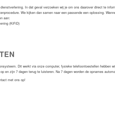
e dienstverlening. In dat geval verzoeken wij je om ons daarover direct te in
htenprocedure. We kijken dan samen naar een passende een oplossing. Wannee
en aan:
lening (KiFiD)
TEN
onsysteem. Dit werkt via onze computer, fysieke telefoontoestellen hebben wij
p en zijn 7 dagen terug te luisteren. Na 7 dagen worden de opnames automat
ntact met ons op!