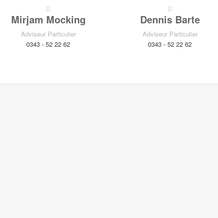
Mirjam Mocking
Dennis Barte
Adviseur Particulier
Adviseur Particulier
0343 - 52 22 62
0343 - 52 22 62