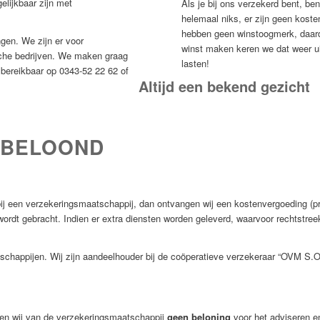
elijkbaar zijn met
Als je bij ons verzekerd bent, ben 
helemaal niks, er zijn geen koste
hebben geen winstoogmerk, daard
ngen. We zijn er voor
winst maken keren we dat weer ui
sche bedrijven. We maken graag
lasten!
n bereikbaar op 0343-52 22 62 of
Altijd een bekend gezicht
 BELOOND
bij een verzekeringsmaatschappij, dan ontvangen wij een kostenvergoeding (pr
 wordt gebracht. Indien er extra diensten worden geleverd, waarvoor rechtstre
schappijen. Wij zijn aandeelhouder bij de coöperatieve verzekeraar “OVM S.
n wij van de verzekeringsmaatschappij
geen beloning
voor het adviseren e