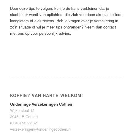
Door deze tips te volgen, kun je de kans verkleinen dat je
slachtoffer wordt van oplichters die zich voordoen als glaszetters,
loodgieters of elektriciens. Heb je vragen over je verzekering in
zo’n situatie of wil je meer tips ontvangen? Neem dan contact
met ons op voor persoonlijk advies.
KOFFIE? VAN HARTE WELKOM!
Onderlinge Verzekeringen Cothen
Wijkersloot 12
3945 LE Cothen
(0343) 52 22 62
verzekeringen@onderlingecothen.nl