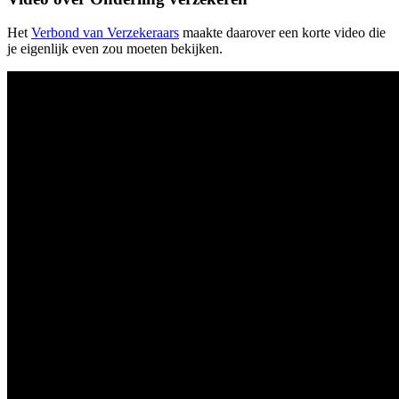
Het
Verbond van Verzekeraars
maakte daarover een korte video die
je eigenlijk even zou moeten bekijken.