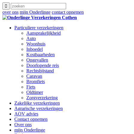
over ons
mijn Onderlinge
contact opnemen
Particuliere verzekeringen
Aansprakelijkheid
Auto
Woonhuis
Inboedel
Kostbaarheden
Ongevallen
Doorlopende reis
Rechtsbijstand
Caravan
Bromfiets
Fiets
Oldtimer
Zorgverzekering
Zakelijke verzekeringen
Agrarische verzekeringen
AOV advies
Contact opnemen
Over ons
mijn Onderlinge