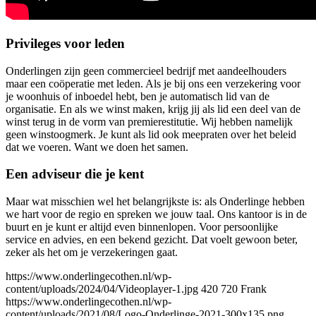
Privileges voor leden
Onderlingen zijn geen commercieel bedrijf met aandeelhouders
maar een coöperatie met leden. Als je bij ons een verzekering voor
je woonhuis of inboedel hebt, ben je automatisch lid van de
organisatie. En als we winst maken, krijg jij als lid een deel van de
winst terug in de vorm van premierestitutie. Wij hebben namelijk
geen winstoogmerk. Je kunt als lid ook meepraten over het beleid
dat we voeren. Want we doen het samen.
Een adviseur die je kent
Maar wat misschien wel het belangrijkste is: als Onderlinge hebben
we hart voor de regio en spreken we jouw taal. Ons kantoor is in de
buurt en je kunt er altijd even binnenlopen. Voor persoonlijke
service en advies, en een bekend gezicht. Dat voelt gewoon beter,
zeker als het om je verzekeringen gaat.
https://www.onderlingecothen.nl/wp-
content/uploads/2024/04/Videoplayer-1.jpg
420
720
Frank
https://www.onderlingecothen.nl/wp-
content/uploads/2021/08/Logo-Onderlinge-2021-300x135.png