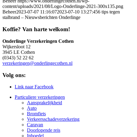
Beheer
https://www.onderlingecothen.nl/wp-
content/uploads/2021/08/Logo-Onderlinge-2021-300x135.png
Beheer
2023-07-07 11:16:07
2023-07-10 13:27:45
6 tips tegen
stalbrand – Nieuwsberichten Onderlinge
Koffie? Van harte welkom!
Onderlinge Verzekeringen Cothen
Wijkersloot 12
3945 LE Cothen
(0343) 52 22 62
verzekeringen@onderlingecothen.nl
Volg ons:
Link naar Facebook
Particuliere verzekeringen
Aansprakelijkheid
Auto
Bromfiets
Verkeersschadeverzekering
Caravan
Doorlopende reis
Inboedel