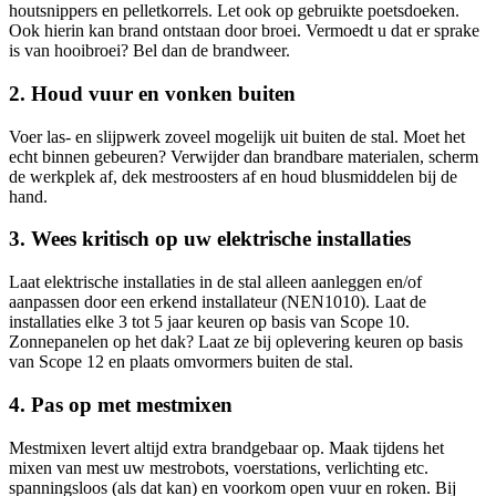
houtsnippers en pelletkorrels. Let ook op gebruikte poetsdoeken.
Ook hierin kan brand ontstaan door broei. Vermoedt u dat er sprake
is van hooibroei? Bel dan de brandweer.
2. Houd vuur en vonken buiten
Voer las- en slijpwerk zoveel mogelijk uit buiten de stal. Moet het
echt binnen gebeuren? Verwijder dan brandbare materialen, scherm
de werkplek af, dek mestroosters af en houd blusmiddelen bij de
hand.
3. Wees kritisch op uw elektrische installaties
Laat elektrische installaties in de stal alleen aanleggen en/of
aanpassen door een erkend installateur (NEN1010). Laat de
installaties elke 3 tot 5 jaar keuren op basis van Scope 10.
Zonnepanelen op het dak? Laat ze bij oplevering keuren op basis
van Scope 12 en plaats omvormers buiten de stal.
4. Pas op met mestmixen
Mestmixen levert altijd extra brandgebaar op. Maak tijdens het
mixen van mest uw mestrobots, voerstations, verlichting etc.
spanningsloos (als dat kan) en voorkom open vuur en roken. Bij