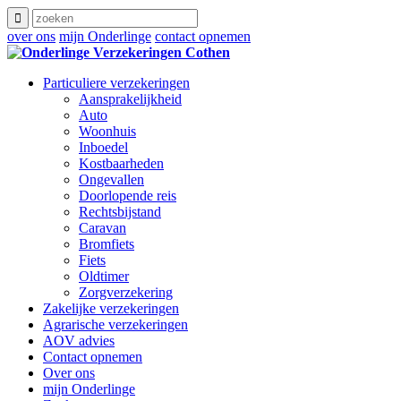
over ons
mijn Onderlinge
contact opnemen
Particuliere verzekeringen
Aansprakelijkheid
Auto
Woonhuis
Inboedel
Kostbaarheden
Ongevallen
Doorlopende reis
Rechtsbijstand
Caravan
Bromfiets
Fiets
Oldtimer
Zorgverzekering
Zakelijke verzekeringen
Agrarische verzekeringen
AOV advies
Contact opnemen
Over ons
mijn Onderlinge