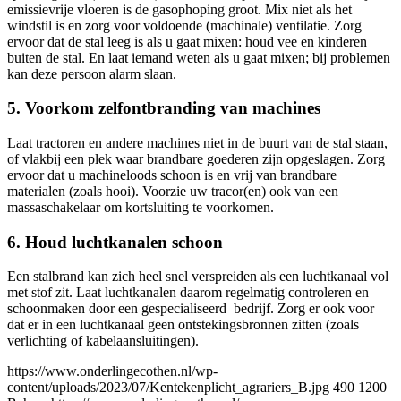
emissievrije vloeren is de gasophoping groot. Mix niet als het
windstil is en zorg voor voldoende (machinale) ventilatie. Zorg
ervoor dat de stal leeg is als u gaat mixen: houd vee en kinderen
buiten de stal. En laat iemand weten als u gaat mixen; bij problemen
kan deze persoon alarm slaan.
5. Voorkom zelfontbranding van machines
Laat tractoren en andere machines niet in de buurt van de stal staan,
of vlakbij een plek waar brandbare goederen zijn opgeslagen. Zorg
ervoor dat u machineloods schoon is en vrij van brandbare
materialen (zoals hooi). Voorzie uw tracor(en) ook van een
massaschakelaar om kortsluiting te voorkomen.
6. Houd luchtkanalen schoon
Een stalbrand kan zich heel snel verspreiden als een luchtkanaal vol
met stof zit. Laat luchtkanalen daarom regelmatig controleren en
schoonmaken door een gespecialiseerd bedrijf. Zorg er ook voor
dat er in een luchtkanaal geen ontstekingsbronnen zitten (zoals
verlichting of kabelaansluitingen).
https://www.onderlingecothen.nl/wp-
content/uploads/2023/07/Kentekenplicht_agrariers_B.jpg
490
1200