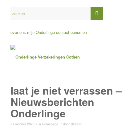
over ons
mijn Onderlinge
contact opnemen
laat je niet verrassen –
Nieuwsberichten
Onderlinge
/
/
21 oktober 2020
in
Homepage
door
Beheer