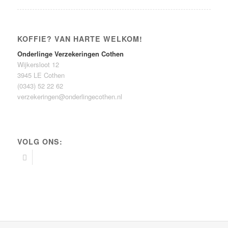
KOFFIE? VAN HARTE WELKOM!
Onderlinge Verzekeringen Cothen
Wijkersloot 12
3945 LE Cothen
(0343) 52 22 62
verzekeringen@onderlingecothen.nl
VOLG ONS: