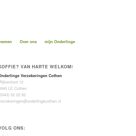
pnemen
Over ons
mijn Onderlinge
KOFFIE? VAN HARTE WELKOM!
Onderlinge Verzekeringen Cothen
Wijkersloot 12
3945 LE Cothen
(0343) 52 22 62
verzekeringen@onderlingecothen.nl
VOLG ONS: