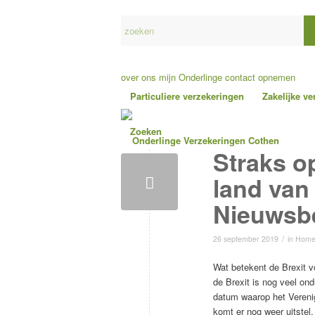
over ons
mijn Onderlinge
contact opnemen
Particuliere verzekeringen
Zakelijke v
Zoeken
Straks o
land van
Nieuwsbe
/
26 september 2019
in
Home
Wat betekent de Brexit v
de Brexit is nog veel ond
datum waarop het Verenig
komt er nog weer uitstel