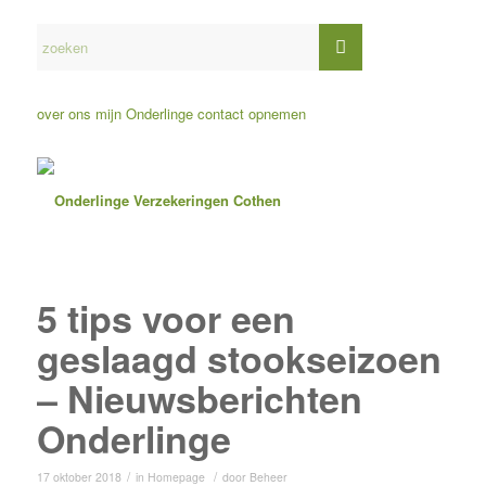
over ons
mijn Onderlinge
contact opnemen
5 tips voor een
geslaagd stookseizoen
– Nieuwsberichten
Onderlinge
/
/
17 oktober 2018
in
Homepage
door
Beheer