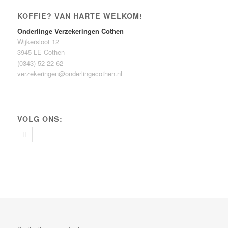
KOFFIE? VAN HARTE WELKOM!
Onderlinge Verzekeringen Cothen
Wijkersloot 12
3945 LE Cothen
(0343) 52 22 62
verzekeringen@onderlingecothen.nl
VOLG ONS: