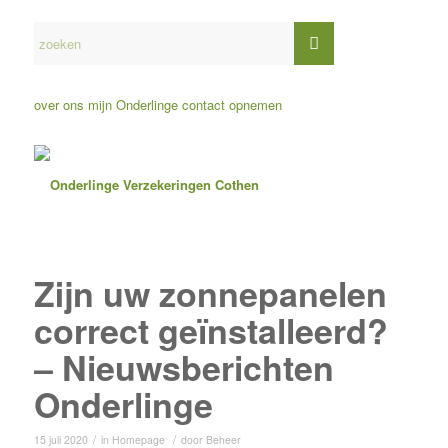
over ons
mijn Onderlinge
contact opnemen
Zijn uw zonnepanelen
correct geïnstalleerd?
– Nieuwsberichten
Onderlinge
/
/
15 juli 2020
in
Homepage
door
Beheer