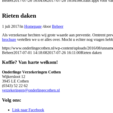
Beheer
2017-07-26 16:04:06
2017-07-26 16:04:06
Gratis apps voor va
Rieten daken
1 juli 2017
/
in
Homepage
/
door
Beheer
Als verzekeraar hechten wij grote waarde aan preventie. Omtrent preve
brochure
vertellen we u er alles over. Mocht u echter nog vragen he
https://www.onderlingecothen.nl/wp-content/uploads/2016/08/unnam
Beheer
2017-07-01 14:18:08
2017-07-26 16:11:00
Rieten daken
Koffie? Van harte welkom!
Onderlinge Verzekeringen Cothen
Wijkersloot 12
3945 LE Cothen
(0343) 52 22 62
verzekeringen@onderlingecothen.nl
Volg ons:
Link naar Facebook