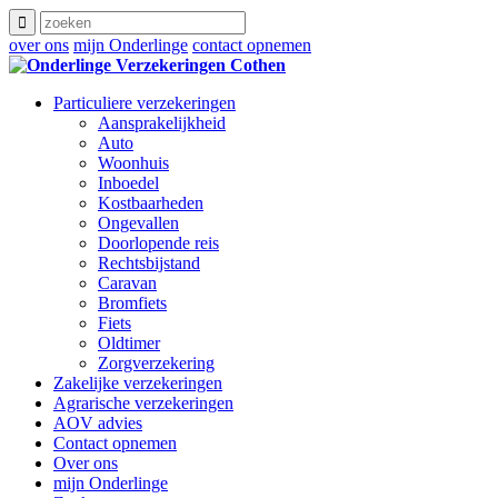
over ons
mijn Onderlinge
contact opnemen
Particuliere verzekeringen
Aansprakelijkheid
Auto
Woonhuis
Inboedel
Kostbaarheden
Ongevallen
Doorlopende reis
Rechtsbijstand
Caravan
Bromfiets
Fiets
Oldtimer
Zorgverzekering
Zakelijke verzekeringen
Agrarische verzekeringen
AOV advies
Contact opnemen
Over ons
mijn Onderlinge