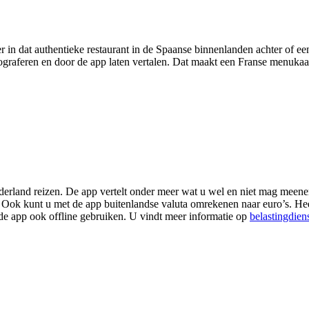
in dat authentieke restaurant in de Spaanse binnenlanden achter of ee
graferen en door de app laten vertalen. Dat maakt een Franse menukaart
ederland reizen. De app vertelt onder meer wat u wel en niet mag mee
 Ook kunt u met de app buitenlandse valuta omrekenen naar euro’s. Heel 
de app ook offline gebruiken. U vindt meer informatie op
belastingdiens