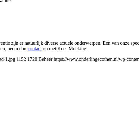
kantie
ntie zijn er natuurlijk diverse actuele onderwerpen. Eén van onze speci
bben, neem dan
contact
op met Kees Mocking.
ed-1.jpg
1152
1728
Beheer
https://www.onderlingecothen.nl/wp-cont