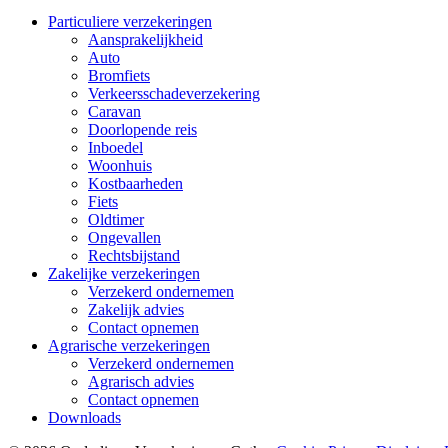
Particuliere verzekeringen
Aansprakelijkheid
Auto
Bromfiets
Verkeersschadeverzekering
Caravan
Doorlopende reis
Inboedel
Woonhuis
Kostbaarheden
Fiets
Oldtimer
Ongevallen
Rechtsbijstand
Zakelijke verzekeringen
Verzekerd ondernemen
Zakelijk advies
Contact opnemen
Agrarische verzekeringen
Verzekerd ondernemen
Agrarisch advies
Contact opnemen
Downloads