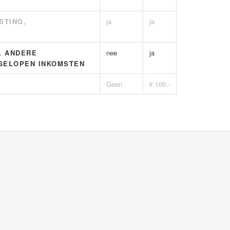
STING,
ja
ja
, ANDERE
nee
ja
GELOPEN INKOMSTEN
Geen
€ 100,-