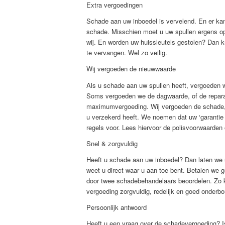
Extra vergoedingen
Schade aan uw inboedel is vervelend. En er kan 
schade. Misschien moet u uw spullen ergens op
wij. En worden uw huissleutels gestolen? Dan k
te vervangen. Wel zo veilig.
Wij vergoeden de nieuwwaarde
Als u schade aan uw spullen heeft, vergoeden w
Soms vergoeden we de dagwaarde, of de repara
maximumvergoeding. Wij vergoeden de schade, ó
u verzekerd heeft. We noemen dat uw ‘garantie 
regels voor. Lees hiervoor de polisvoorwaarden
Snel & zorgvuldig
Heeft u schade aan uw inboedel? Dan laten we
weet u direct waar u aan toe bent. Betalen we 
door twee schadebehandelaars beoordelen. Zo ku
vergoeding zorgvuldig, redelijk en goed onderbo
Persoonlijk antwoord
Heeft u een vraag over de schadevergoeding? Is 