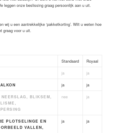
 leggen onze beslissing graag persoonlijk aan u uit.
n wij u een aantrekkelijke ‘pakketkorting’. Wilt u weten hoe
 graag voor u uit.
Standaard
Royaal
ja
ja
BALKON
ja
ja
 NEERSLAG, BLIKSEM,
nee
ja
LISME,
FPERSING
RE PLOTSELINGE EN
ja
ja
OORBEELD VALLEN,