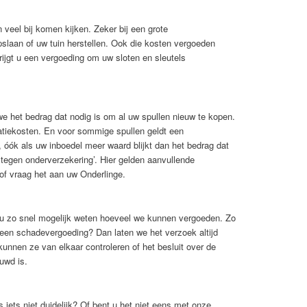
veel bij komen kijken. Zeker bij een grote
slaan of uw tuin herstellen. Ook die kosten vergoeden
rijgt u een vergoeding om uw sloten en sleutels
e het bedrag dat nodig is om al uw spullen nieuw te kopen.
tiekosten. En voor sommige spullen geldt een
ók als uw inboedel meer waard blijkt dan het bedrag dat
tegen onderverzekering’. Hier gelden aanvullende
 of vraag het aan uw Onderlinge.
 u zo snel mogelijk weten hoeveel we kunnen vergoeden. Zo
geen schadevergoeding? Dan laten we het verzoek altijd
nnen ze van elkaar controleren of het besluit over de
uwd is.
iets niet duidelijk? Of bent u het niet eens met onze