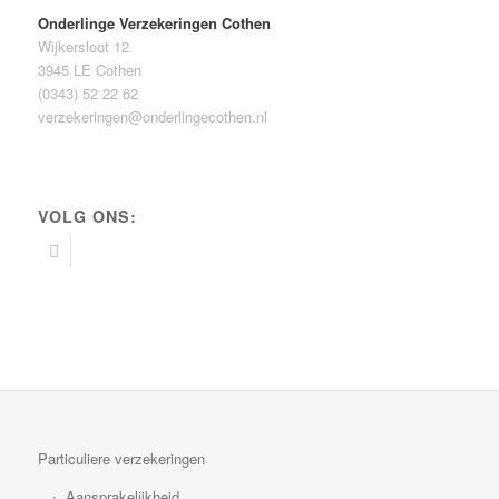
Onderlinge Verzekeringen Cothen
Wijkersloot 12
3945 LE Cothen
(0343) 52 22 62
verzekeringen@onderlingecothen.nl
VOLG ONS:
Particuliere verzekeringen
Aansprakelijkheid