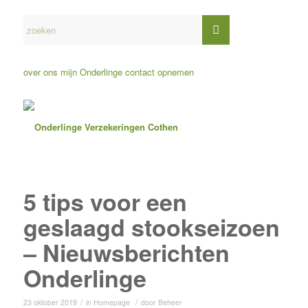
over ons
mijn Onderlinge
contact opnemen
5 tips voor een
geslaagd stookseizoen
– Nieuwsberichten
Onderlinge
/
/
23 oktober 2019
in
Homepage
door
Beheer