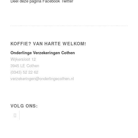
Deel deze pagina
Facebook
Twitter
KOFFIE? VAN HARTE WELKOM!
Onderlinge Verzekeringen Cothen
Wijkersloot 12
3945 LE Cothen
(0343) 52 22 62
verzekeringen@onderlingecothen.nl
VOLG ONS: