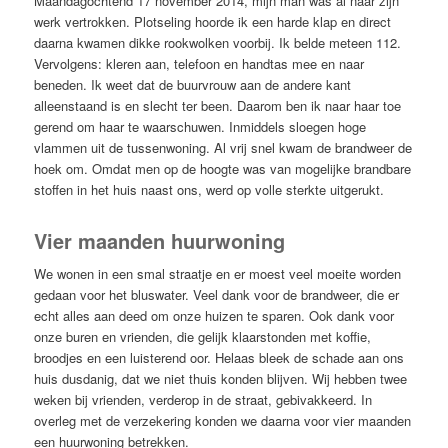
Maandagochtend 17 november 2014, mijn man was al naar zijn
werk vertrokken. Plotseling hoorde ik een harde klap en direct
daarna kwamen dikke rookwolken voorbij. Ik belde meteen 112.
Vervolgens: kleren aan, telefoon en handtas mee en naar
beneden. Ik weet dat de buurvrouw aan de andere kant
alleenstaand is en slecht ter been. Daarom ben ik naar haar toe
gerend om haar te waarschuwen. Inmiddels sloegen hoge
vlammen uit de tussenwoning. Al vrij snel kwam de brandweer de
hoek om. Omdat men op de hoogte was van mogelijke brandbare
stoffen in het huis naast ons, werd op volle sterkte uitgerukt.
Vier maanden huurwoning
We wonen in een smal straatje en er moest veel moeite worden
gedaan voor het bluswater. Veel dank voor de brandweer, die er
echt alles aan deed om onze huizen te sparen. Ook dank voor
onze buren en vrienden, die gelijk klaarstonden met koffie,
broodjes en een luisterend oor. Helaas bleek de schade aan ons
huis dusdanig, dat we niet thuis konden blijven. Wij hebben twee
weken bij vrienden, verderop in de straat, gebivakkeerd. In
overleg met de verzekering konden we daarna voor vier maanden
een huurwoning betrekken.