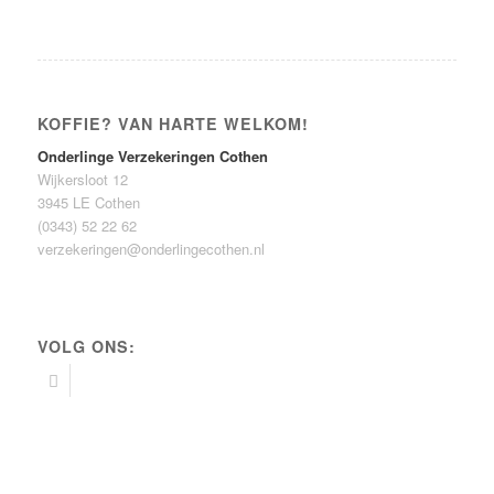
KOFFIE? VAN HARTE WELKOM!
Onderlinge Verzekeringen Cothen
Wijkersloot 12
3945 LE Cothen
(0343) 52 22 62
verzekeringen@onderlingecothen.nl
VOLG ONS: