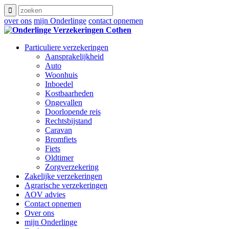
over ons
mijn Onderlinge
contact opnemen
Particuliere verzekeringen
Aansprakelijkheid
Auto
Woonhuis
Inboedel
Kostbaarheden
Ongevallen
Doorlopende reis
Rechtsbijstand
Caravan
Bromfiets
Fiets
Oldtimer
Zorgverzekering
Zakelijke verzekeringen
Agrarische verzekeringen
AOV advies
Contact opnemen
Over ons
mijn Onderlinge