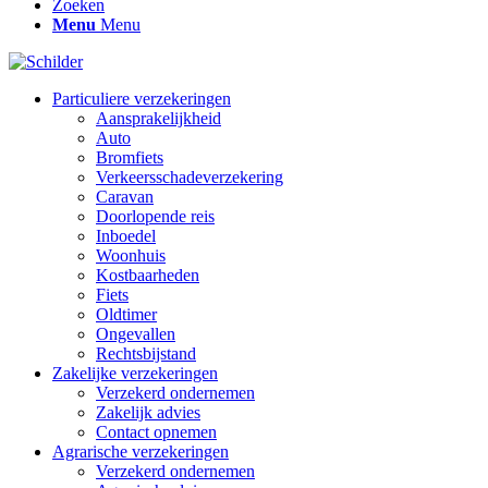
Zoeken
Menu
Menu
Particuliere verzekeringen
Aansprakelijkheid
Auto
Bromfiets
Verkeersschadeverzekering
Caravan
Doorlopende reis
Inboedel
Woonhuis
Kostbaarheden
Fiets
Oldtimer
Ongevallen
Rechtsbijstand
Zakelijke verzekeringen
Verzekerd ondernemen
Zakelijk advies
Contact opnemen
Agrarische verzekeringen
Verzekerd ondernemen