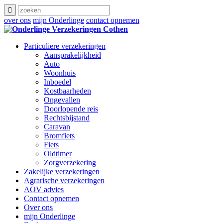
over ons
mijn Onderlinge
contact opnemen
Particuliere verzekeringen
Aansprakelijkheid
Auto
Woonhuis
Inboedel
Kostbaarheden
Ongevallen
Doorlopende reis
Rechtsbijstand
Caravan
Bromfiets
Fiets
Oldtimer
Zorgverzekering
Zakelijke verzekeringen
Agrarische verzekeringen
AOV advies
Contact opnemen
Over ons
mijn Onderlinge