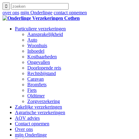
over ons
mijn Onderlinge
contact opnemen
Particuliere verzekeringen
Aansprakelijkheid
Auto
Woonhuis
Inboedel
Kostbaarheden
Ongevallen
Doorlopende reis
Rechtsbijstand
Caravan
Bromfiets
Fiets
Oldtimer
Zorgverzekering
Zakelijke verzekeringen
Agrarische verzekeringen
AOV advies
Contact opnemen
Over ons
mijn Onderlinge